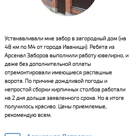
е
Устанавливали мне забор в загородный дом (на
Н
48 км по М4 от города Иванищи). Ребята из
р
Арсенал Заборов выполнили работу ювелирно, и
К
даже без дополнительной оплаты
(
у
отремонтировали имеющиеся распашные
с
и,
ворота. По причине дождливой погоды и
н
а
непростой сборки кирпичных столбов работали
с
ги
на 2 дня дольше заявленного срока. Но в итоге
п
получилось красиво. Цены приемлемые,
о
а
рекомендую всем.
н
го
в