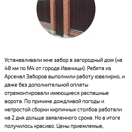
е
Устанавливали мне забор в загородный дом (на
Н
48 км по М4 от города Иванищи). Ребята из
р
Арсенал Заборов выполнили работу ювелирно, и
К
даже без дополнительной оплаты
(
у
отремонтировали имеющиеся распашные
с
и,
ворота. По причине дождливой погоды и
н
а
непростой сборки кирпичных столбов работали
с
ги
на 2 дня дольше заявленного срока. Но в итоге
п
получилось красиво. Цены приемлемые,
о