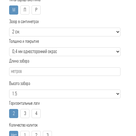
Типы евроштакетника
М
П
Р
Зазор в сантиметрах
Толщина и покрытие
Длина забора
Высота забора
Горизонтальные лаги
2
3
4
Количество калиток
Нет
1
2
3