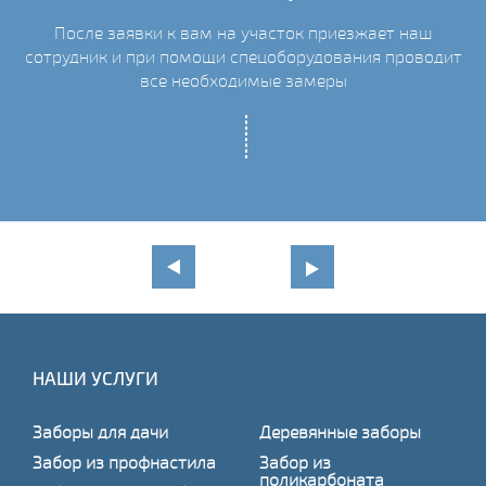
После заявки к вам на участок приезжает наш
сотрудник и при помощи спецоборудования проводит
С
все необходимые замеры
НАШИ УСЛУГИ
Заборы для дачи
Деревянные заборы
Забор из профнастила
Забор из
поликарбоната