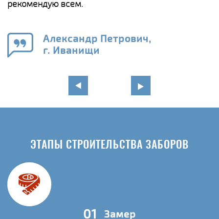
а
рекомендую всем.
н
го
в
Александр Петрович,
г. Иванищи
ЭТАПЫ СТРОИТЕЛЬСТВА ЗАБОРОВ
01
Замер