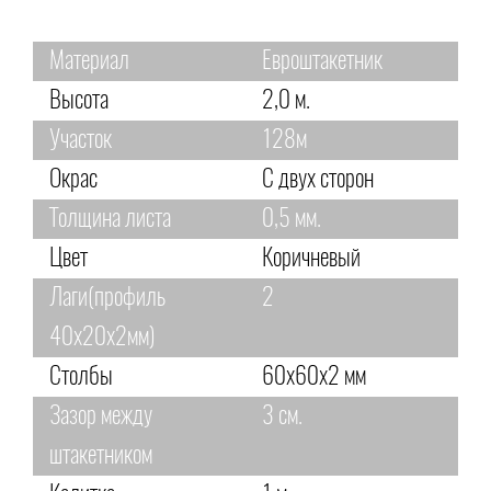
Материал
Евроштакетник
Высота
2,0 м.
Участок
128м
Окрас
С двух сторон
Толщина листа
0,5 мм.
Цвет
Коричневый
Лаги(профиль
2
40х20х2мм)
Столбы
60х60х2 мм
Зазор между
3 см.
штакетником