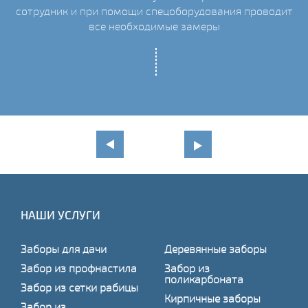
сотрудник и при помощи спецоборудования проводит
С
все необходимые замеры
НАШИ УСЛУГИ
Заборы для дачи
Деревянные заборы
Забор из профнастила
Забор из
поликарбоната
Забор из сетки рабицы
Кирпичные заборы
Забор из