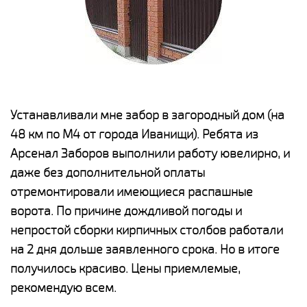
е
Устанавливали мне забор в загородный дом (на
Н
48 км по М4 от города Иванищи). Ребята из
р
Арсенал Заборов выполнили работу ювелирно, и
К
даже без дополнительной оплаты
(
у
отремонтировали имеющиеся распашные
с
и,
ворота. По причине дождливой погоды и
н
а
непростой сборки кирпичных столбов работали
с
ги
на 2 дня дольше заявленного срока. Но в итоге
п
получилось красиво. Цены приемлемые,
о
а
рекомендую всем.
н
го
в