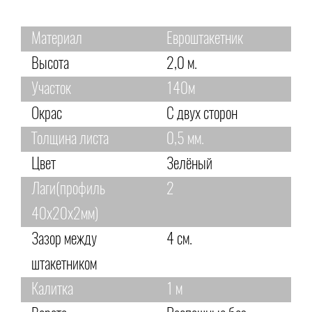
Материал
Евроштакетник
Высота
2,0 м.
Участок
140м
Окрас
С двух сторон
Толщина листа
0,5 мм.
Цвет
Зелёный
Лаги(профиль
2
40х20х2мм)
Зазор между
4 см.
штакетником
Калитка
1 м