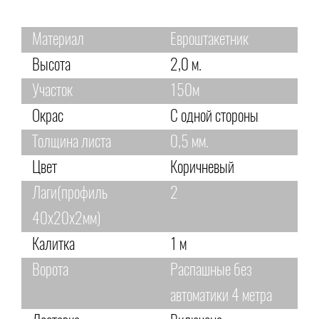
Материал
Евроштакетник
Высота
2,0 м.
Участок
150м
Окрас
С одной стороны
Толщина листа
0,5 мм.
Цвет
Коричневый
Лаги(профиль
2
40х20х2мм)
Калитка
1 м
Ворота
Распашные без
автоматики 4 метра