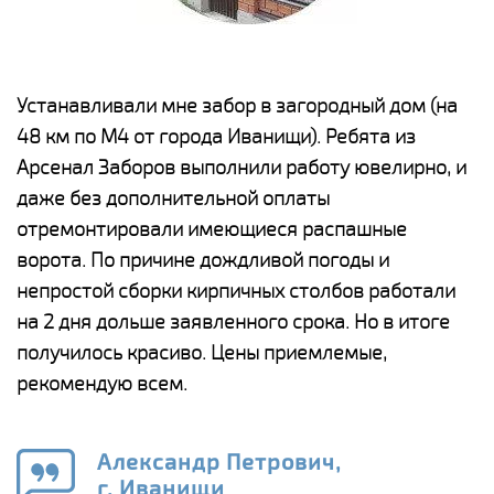
е
Устанавливали мне забор в загородный дом (на
Н
48 км по М4 от города Иванищи). Ребята из
р
Арсенал Заборов выполнили работу ювелирно, и
К
даже без дополнительной оплаты
(
у
отремонтировали имеющиеся распашные
с
и,
ворота. По причине дождливой погоды и
н
а
непростой сборки кирпичных столбов работали
с
ги
на 2 дня дольше заявленного срока. Но в итоге
п
получилось красиво. Цены приемлемые,
о
а
рекомендую всем.
н
го
в
Александр Петрович,
г. Иванищи