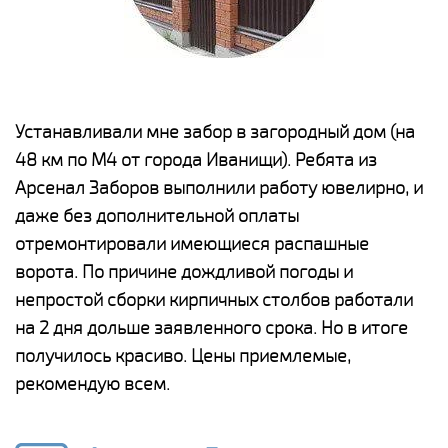
е
Устанавливали мне забор в загородный дом (на
Н
48 км по М4 от города Иванищи). Ребята из
р
Арсенал Заборов выполнили работу ювелирно, и
К
даже без дополнительной оплаты
(
у
отремонтировали имеющиеся распашные
с
и,
ворота. По причине дождливой погоды и
н
а
непростой сборки кирпичных столбов работали
с
ги
на 2 дня дольше заявленного срока. Но в итоге
п
получилось красиво. Цены приемлемые,
о
а
рекомендую всем.
н
го
в