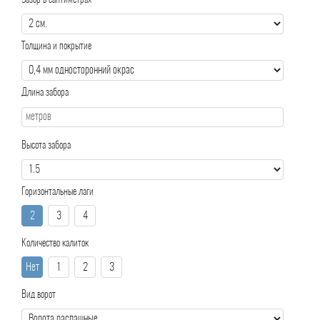
Зазор в сантиметрах
Толщина и покрытие
Длина забора
Высота забора
Горизонтальные лаги
2
3
4
Количество калиток
Нет
1
2
3
Вид ворот