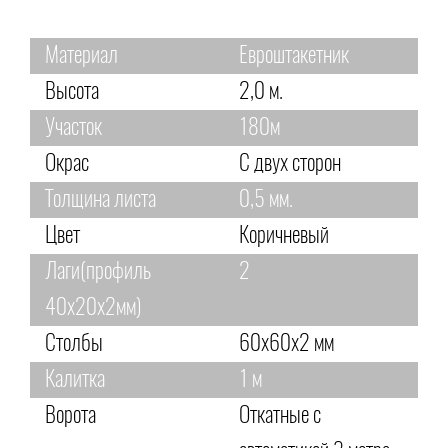
Материал
Евроштакетник
Высота
2,0 м.
Участок
180м
Окрас
С двух сторон
Толщина листа
0,5 мм.
Цвет
Коричневый
Лаги(профиль
2
40х20х2мм)
Столбы
60х60х2 мм
Калитка
1 м
Ворота
Откатные с