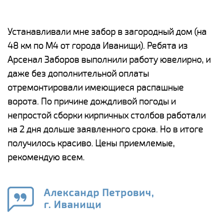
е
Устанавливали мне забор в загородный дом (на
Н
48 км по М4 от города Иванищи). Ребята из
р
Арсенал Заборов выполнили работу ювелирно, и
К
даже без дополнительной оплаты
(
у
отремонтировали имеющиеся распашные
с
и,
ворота. По причине дождливой погоды и
н
а
непростой сборки кирпичных столбов работали
с
ги
на 2 дня дольше заявленного срока. Но в итоге
п
получилось красиво. Цены приемлемые,
о
а
рекомендую всем.
н
го
в
Александр Петрович,
г. Иванищи