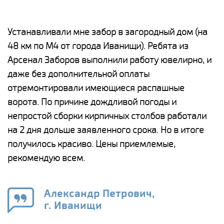
е
Устанавливали мне забор в загородный дом (на
Н
48 км по М4 от города Иванищи). Ребята из
р
Арсенал Заборов выполнили работу ювелирно, и
К
даже без дополнительной оплаты
(
у
отремонтировали имеющиеся распашные
с
и,
ворота. По причине дождливой погоды и
н
а
непростой сборки кирпичных столбов работали
с
ги
на 2 дня дольше заявленного срока. Но в итоге
п
получилось красиво. Цены приемлемые,
о
а
рекомендую всем.
н
го
в
Александр Петрович,
г. Иванищи