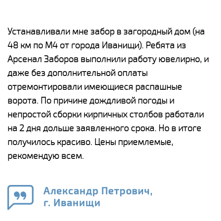
е
Устанавливали мне забор в загородный дом (на
Н
48 км по М4 от города Иванищи). Ребята из
р
Арсенал Заборов выполнили работу ювелирно, и
К
даже без дополнительной оплаты
(
у
отремонтировали имеющиеся распашные
с
и,
ворота. По причине дождливой погоды и
н
а
непростой сборки кирпичных столбов работали
с
ги
на 2 дня дольше заявленного срока. Но в итоге
п
получилось красиво. Цены приемлемые,
о
а
рекомендую всем.
н
го
в
Александр Петрович,
г. Иванищи