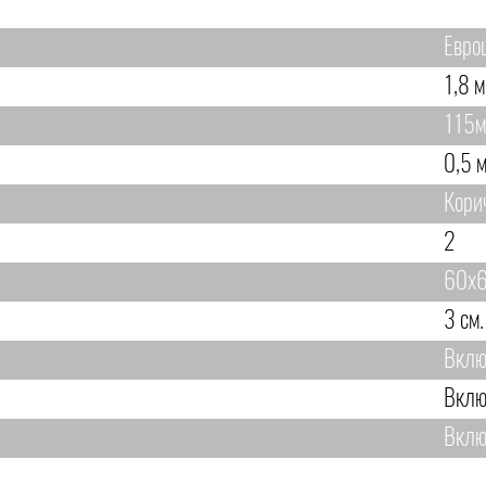
Евро
1,8 м
115м
0,5 м
Кори
2
60х6
3 см.
Вклю
Вклю
Вклю