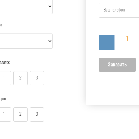
ра
алиток
1
2
3
орот
1
2
3