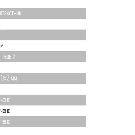
штакетник
.
м.
чневый
0х2 мм
чено
чено
чено