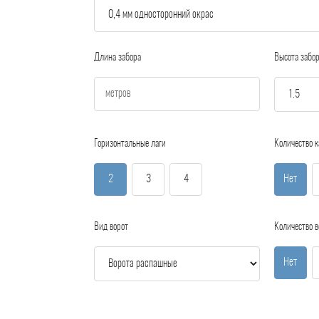
Длина забора
Высота забо
Горизонтальные лаги
Количество к
2
3
4
Нет
Вид ворот
Количество в
Нет