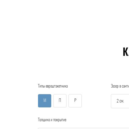
К
Типы евроштакетника
Зазор в сант
М
П
Р
Толщина и покрытие