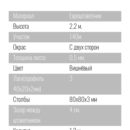
Материал
Евроштакетник
Высота
2,2 м.
Участок
140м
Окрас
С двух сторон
Толщина листа
0,5 мм.
Цвет
Вишнёвый
Лаги(профиль
3
40х20х2мм)
Столбы
80х80х3 мм
Зазор между
4 см.
штакетником