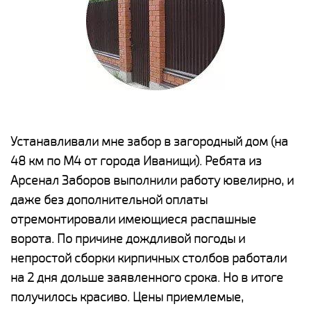
е
Устанавливали мне забор в загородный дом (на
Н
48 км по М4 от города Иванищи). Ребята из
р
Арсенал Заборов выполнили работу ювелирно, и
К
даже без дополнительной оплаты
(
у
отремонтировали имеющиеся распашные
с
и,
ворота. По причине дождливой погоды и
н
а
непростой сборки кирпичных столбов работали
с
ги
на 2 дня дольше заявленного срока. Но в итоге
п
получилось красиво. Цены приемлемые,
о