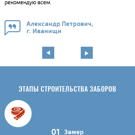
а
рекомендую всем.
н
го
в
Александр Петрович,
г. Иванищи
ЭТАПЫ СТРОИТЕЛЬСТВА ЗАБОРОВ
01
Замер