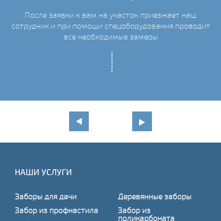
После заявки к вам на участок приезжает наш
сотрудник и при помощи спецоборудования проводит
С
все необходимые замеры
НАШИ УСЛУГИ
Заборы для дачи
Деревянные заборы
Забор из профнастила
Забор из
поликарбоната