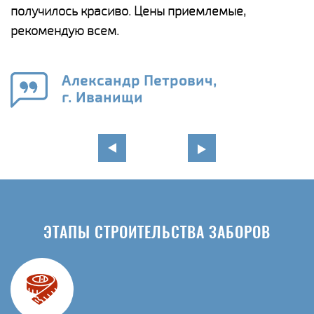
получилось красиво. Цены приемлемые,
о
а
рекомендую всем.
н
го
в
Александр Петрович,
г. Иванищи
ЭТАПЫ СТРОИТЕЛЬСТВА ЗАБОРОВ