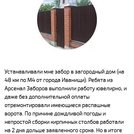
е
Устанавливали мне забор в загородный дом (на
Н
48 км по М4 от города Иванищи). Ребята из
р
Арсенал Заборов выполнили работу ювелирно, и
К
даже без дополнительной оплаты
(
у
отремонтировали имеющиеся распашные
с
и,
ворота. По причине дождливой погоды и
н
а
непростой сборки кирпичных столбов работали
с
ги
на 2 дня дольше заявленного срока. Но в итоге
п