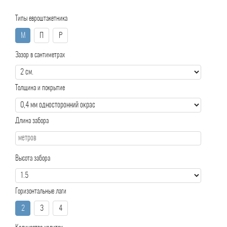
Типы евроштакетника
М
П
Р
Зазор в сантиметрах
Толщина и покрытие
Длина забора
Высота забора
Горизонтальные лаги
2
3
4