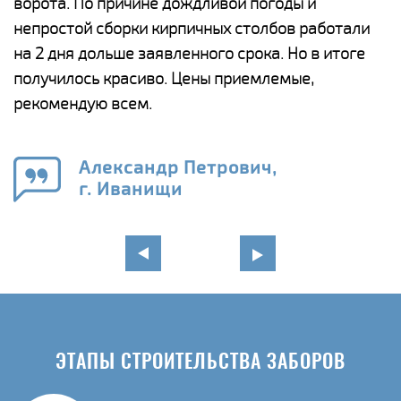
и,
ворота. По причине дождливой погоды и
н
а
непростой сборки кирпичных столбов работали
с
ги
на 2 дня дольше заявленного срока. Но в итоге
п
получилось красиво. Цены приемлемые,
о
а
рекомендую всем.
н
го
в
Александр Петрович,
г. Иванищи
ЭТАПЫ СТРОИТЕЛЬСТВА ЗАБОРОВ