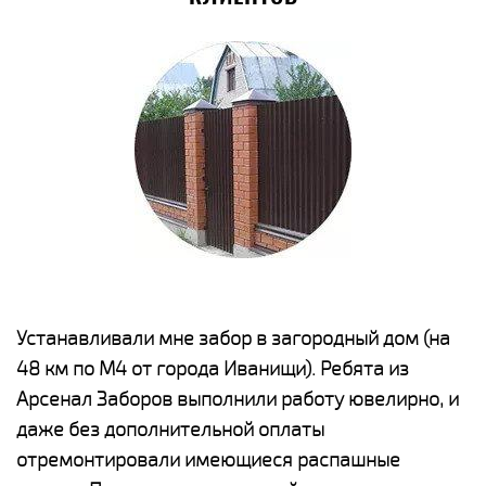
е
Устанавливали мне забор в загородный дом (на
Н
48 км по М4 от города Иванищи). Ребята из
р
Арсенал Заборов выполнили работу ювелирно, и
К
даже без дополнительной оплаты
(
у
отремонтировали имеющиеся распашные
с