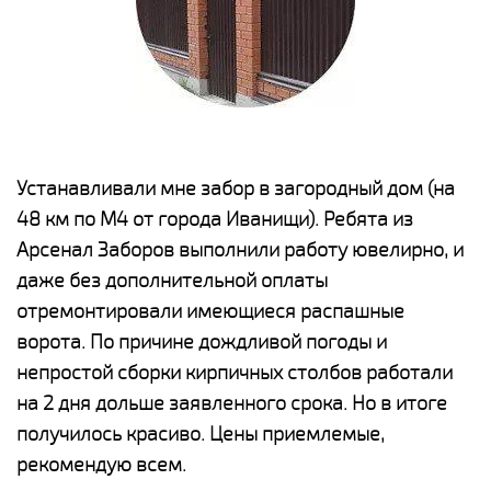
е
Устанавливали мне забор в загородный дом (на
Н
48 км по М4 от города Иванищи). Ребята из
р
Арсенал Заборов выполнили работу ювелирно, и
К
даже без дополнительной оплаты
(
у
отремонтировали имеющиеся распашные
с
и,
ворота. По причине дождливой погоды и
н
а
непростой сборки кирпичных столбов работали
с
ги
на 2 дня дольше заявленного срока. Но в итоге
п
получилось красиво. Цены приемлемые,
о
а
рекомендую всем.
н