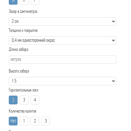
М
П
Р
Зазор в сантиметрах
Толщина и покрытие
Длина забора
Высота забора
Горизонтальные лаги
2
3
4
Количество калиток
Нет
1
2
3