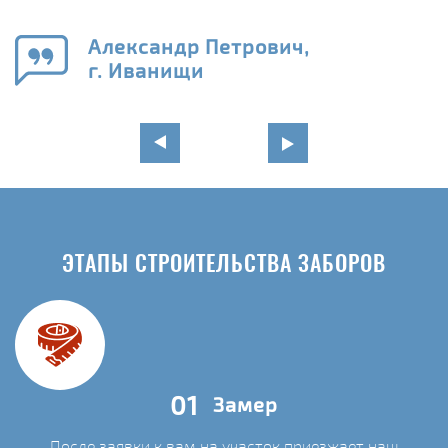
го
в
Александр Петрович,
г. Иванищи
ЭТАПЫ СТРОИТЕЛЬСТВА ЗАБОРОВ
01
Замер
После заявки к вам на участок приезжает наш