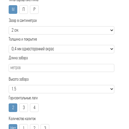
Типы евроштакетника
М
П
Р
Зазор в сантиметрах
Толщина и покрытие
Длина забора
Высота забора
Горизонтальные лаги
2
3
4
Количество калиток
Нет
1
2
3