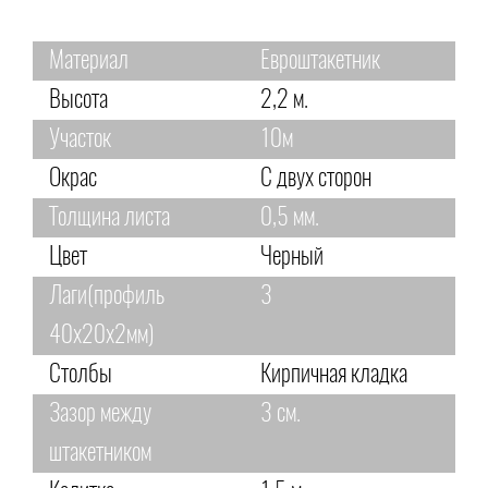
Материал
Евроштакетник
Высота
2,2 м.
Участок
10м
Окрас
С двух сторон
Толщина листа
0,5 мм.
Цвет
Черный
Лаги(профиль
3
40х20х2мм)
Столбы
Кирпичная кладка
Зазор между
3 см.
штакетником