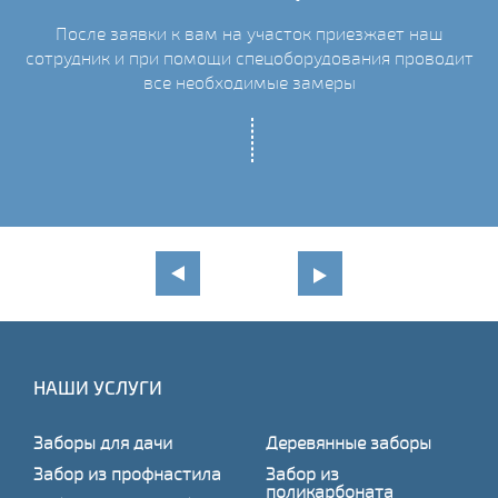
После заявки к вам на участок приезжает наш
сотрудник и при помощи спецоборудования проводит
С
все необходимые замеры
НАШИ УСЛУГИ
Заборы для дачи
Деревянные заборы
Забор из профнастила
Забор из
поликарбоната