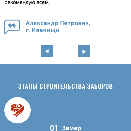
а
рекомендую всем.
н
го
в
Александр Петрович,
г. Иванищи
ЭТАПЫ СТРОИТЕЛЬСТВА ЗАБОРОВ
01
Замер