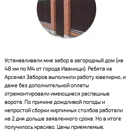
е
Устанавливали мне забор в загородный дом (на
Н
48 км по М4 от города Иванищи). Ребята из
р
Арсенал Заборов выполнили работу ювелирно, и
К
даже без дополнительной оплаты
(
у
отремонтировали имеющиеся распашные
с
и,
ворота. По причине дождливой погоды и
н
а
непростой сборки кирпичных столбов работали
с
ги
на 2 дня дольше заявленного срока. Но в итоге
п
получилось красиво. Цены приемлемые,
о