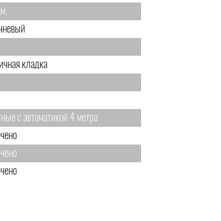
м.
чневый
ичная кладка
тные с автоматикой 4 метра
чено
чено
чено