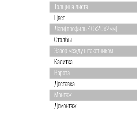
Толщина листа
Цвет
Лаги(профиль 40х20х2мм)
Столбы
Зазор между штакетником
Калитка
Ворота
Доставка
Монтаж
Демонтаж