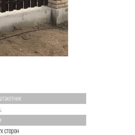
штакетник
.
м
ух сторон