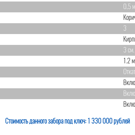
0,5 м
Кори
3
Кирп
3 см.
1.2 м
Отка
Вклю
Вклю
Вклю
Стоимость данного забора под ключ:
1 330 000 рублей