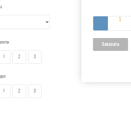
ра
алиток
1
2
3
орот
1
2
3