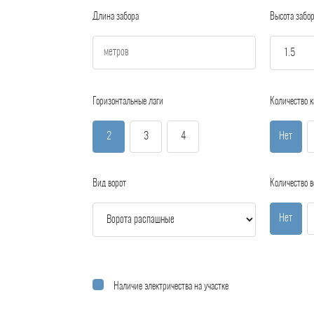
Длина забора
Высота забо
Горизонтальные лаги
Количество к
2
3
4
Нет
Вид ворот
Количество в
Нет
Наличие электричества на участке