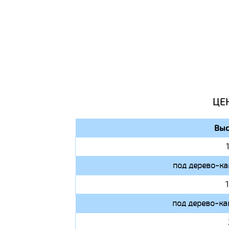
ЦЕ
Выс
под дерево-ка
под дерево-ка