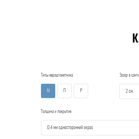
К
Типы евроштакетника
Зазор в сант
М
П
Р
Толщина и покрытие