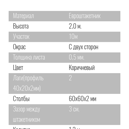
Материал
Евроштакетник
Высота
2,0 м.
Участок
10м
Окрас
С двух сторон
Толщина листа
0,5 мм.
Цвет
Коричневый
Лаги(профиль
2
40х20х2мм)
Столбы
60х60х2 мм
Зазор между
3 см.
штакетником