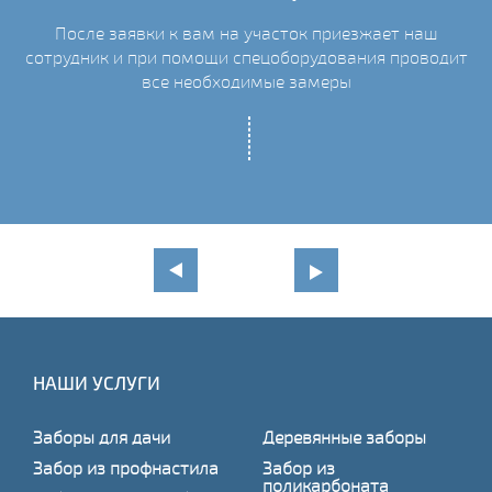
После заявки к вам на участок приезжает наш
сотрудник и при помощи спецоборудования проводит
С
все необходимые замеры
НАШИ УСЛУГИ
Заборы для дачи
Деревянные заборы
Забор из профнастила
Забор из
поликарбоната