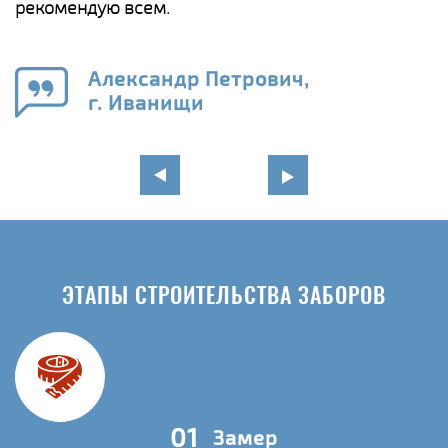
а
рекомендую всем.
н
го
в
Александр Петрович,
г. Иванищи
ЭТАПЫ СТРОИТЕЛЬСТВА ЗАБОРОВ
01
Замер