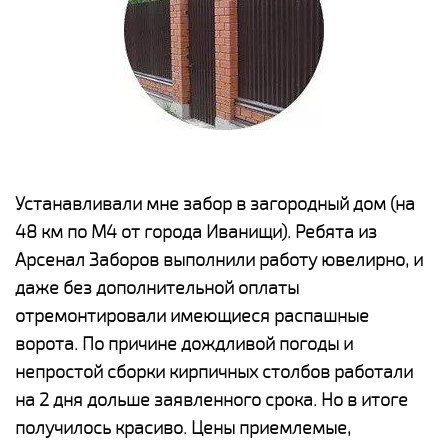
е
Устанавливали мне забор в загородный дом (на
Н
48 км по М4 от города Иванищи). Ребята из
р
Арсенал Заборов выполнили работу ювелирно, и
К
даже без дополнительной оплаты
(
у
отремонтировали имеющиеся распашные
с
и,
ворота. По причине дождливой погоды и
н
а
непростой сборки кирпичных столбов работали
с
ги
на 2 дня дольше заявленного срока. Но в итоге
п
получилось красиво. Цены приемлемые,
о