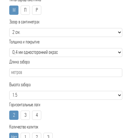
Типы евроштакетника
М
П
Р
Зазор в сантиметрах
Толщина и покрытие
Длина забора
Высота забора
Горизонтальные лаги
2
3
4
Количество калиток
Нет
1
2
3