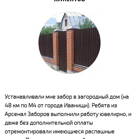
е
Устанавливали мне забор в загородный дом (на
Н
48 км по М4 от города Иванищи). Ребята из
р
Арсенал Заборов выполнили работу ювелирно, и
К
даже без дополнительной оплаты
(
у
отремонтировали имеющиеся распашные
с