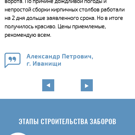
и,
ворота. По причине дождливой погоды и
н
а
непростой сборки кирпичных столбов работали
с
ги
на 2 дня дольше заявленного срока. Но в итоге
п
получилось красиво. Цены приемлемые,
о
а
рекомендую всем.
н
го
в
Александр Петрович,
г. Иванищи
ЭТАПЫ СТРОИТЕЛЬСТВА ЗАБОРОВ