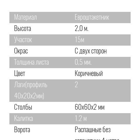
Материал
Евроштакетник
Высота
2,0 м.
Участок
15м
Окрас
С двух сторон
Толщина листа
0,5 мм.
Цвет
Коричневый
Лаги(профиль
2
40х20х2мм)
Столбы
60х60х2 мм
Калитка
1.2 м
Ворота
Распашные без