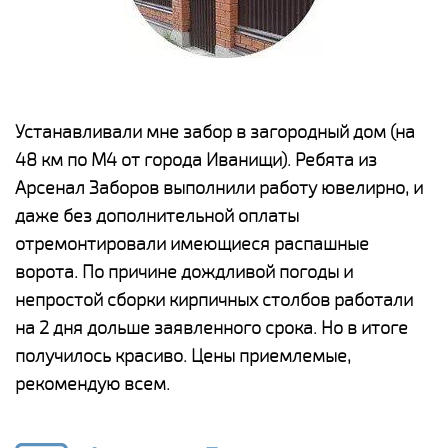
е
Устанавливали мне забор в загородный дом (на
Н
48 км по М4 от города Иванищи). Ребята из
р
Арсенал Заборов выполнили работу ювелирно, и
К
даже без дополнительной оплаты
(
у
отремонтировали имеющиеся распашные
с
и,
ворота. По причине дождливой погоды и
н
а
непростой сборки кирпичных столбов работали
с
ги
на 2 дня дольше заявленного срока. Но в итоге
п
получилось красиво. Цены приемлемые,
о
а
рекомендую всем.
н
го
в