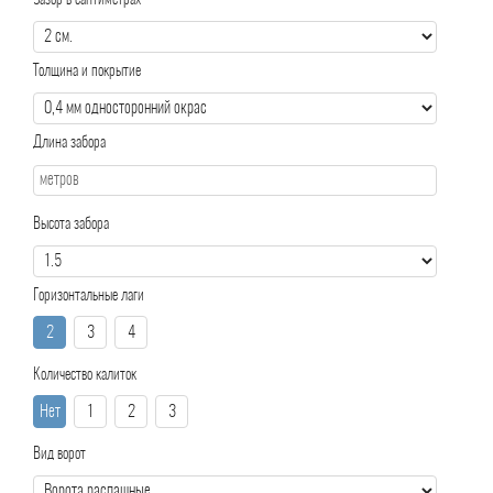
Зазор в сантиметрах
Толщина и покрытие
Длина забора
Высота забора
Горизонтальные лаги
2
3
4
Количество калиток
Нет
1
2
3
Вид ворот