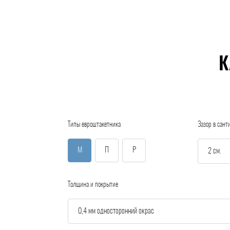
К
Типы евроштакетника
Зазор в сант
М
П
Р
Толщина и покрытие