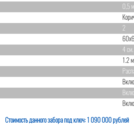
0,5 м
Кори
2
60х6
4 см.
1.2 м
Расп
Вклю
Вклю
Вклю
Стоимость данного забора под ключ:
1 090 000 рублей