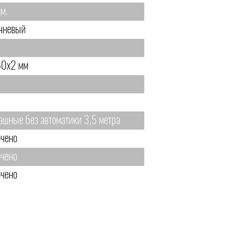
м.
чневый
0х2 мм
ашные без автоматики 3,5 метра
чено
чено
чено