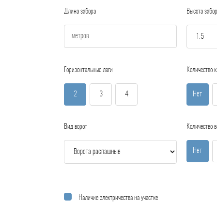
Длина забора
Высота забо
Горизонтальные лаги
Количество к
2
3
4
Нет
Вид ворот
Количество в
Нет
Наличие электричества на участке