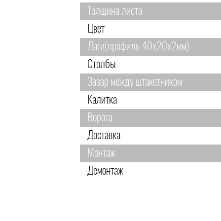
Толщина листа
Цвет
Лаги(профиль 40х20х2мм)
Столбы
Зазор между штакетником
Калитка
Ворота
Доставка
Монтаж
Демонтаж