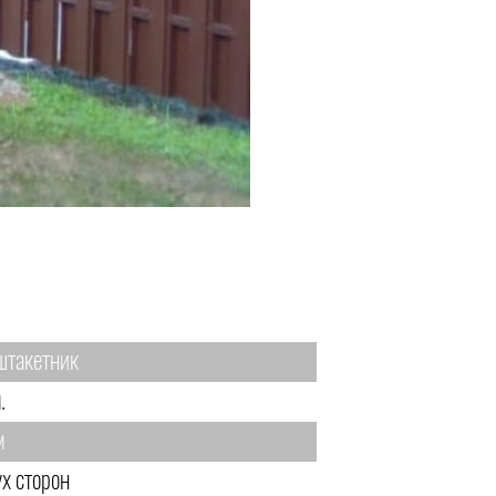
штакетник
.
м
ух сторон