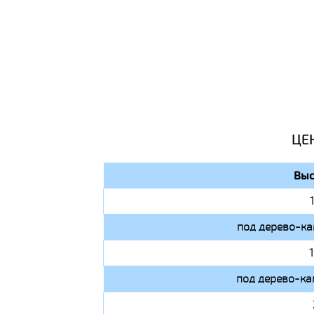
ЦЕ
Выс
под дерево-ка
под дерево-ка