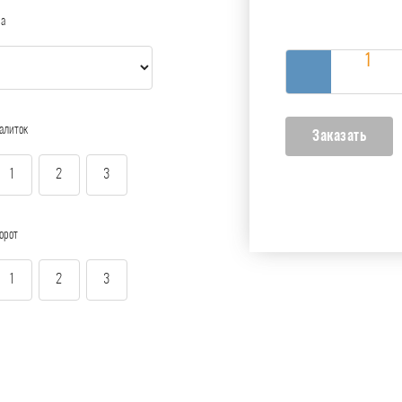
ра
алиток
1
2
3
орот
1
2
3