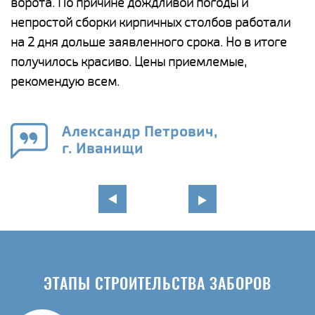
и,
ворота. По причине дождливой погоды и
н
а
непростой сборки кирпичных столбов работали
с
ги
на 2 дня дольше заявленного срока. Но в итоге
п
получилось красиво. Цены приемлемые,
о
а
рекомендую всем.
н
го
в
Александр Петрович,
г. Иванищи
ЭТАПЫ СТРОИТЕЛЬСТВА ЗАБОРОВ