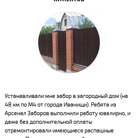
е
Устанавливали мне забор в загородный дом (на
Н
48 км по М4 от города Иванищи). Ребята из
р
Арсенал Заборов выполнили работу ювелирно, и
К
даже без дополнительной оплаты
(
у
отремонтировали имеющиеся распашные
с