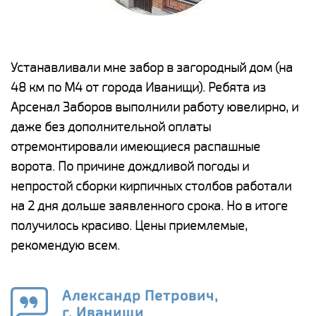
е
Устанавливали мне забор в загородный дом (на
Н
48 км по М4 от города Иванищи). Ребята из
р
Арсенал Заборов выполнили работу ювелирно, и
К
даже без дополнительной оплаты
(
у
отремонтировали имеющиеся распашные
с
и,
ворота. По причине дождливой погоды и
н
а
непростой сборки кирпичных столбов работали
с
ги
на 2 дня дольше заявленного срока. Но в итоге
п
получилось красиво. Цены приемлемые,
о
а
рекомендую всем.
н
го
в
Александр Петрович,
г. Иванищи