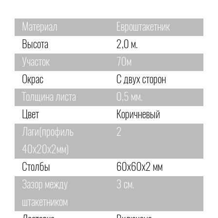
Материал
Евроштакетник
Высота
2,0 м.
Участок
70м
Окрас
С двух сторон
Толщина листа
0,5 мм.
Цвет
Коричневый
Лаги(профиль
2
40х20х2мм)
Столбы
60х60х2 мм
Зазор между
3 см.
штакетником