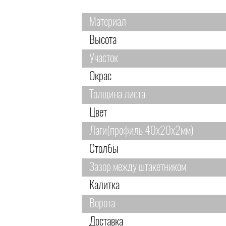
Материал
Высота
Участок
Окрас
Толщина листа
Цвет
Лаги(профиль 40х20х2мм)
Столбы
Зазор между штакетником
Калитка
Ворота
Доставка