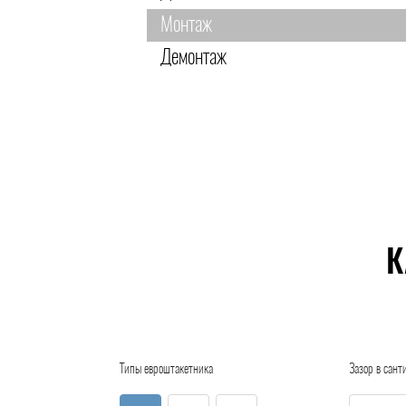
Монтаж
Демонтаж
К
Типы евроштакетника
Зазор в сант