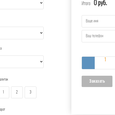
0 руб.
Итого:
ра
алиток
1
2
3
орот