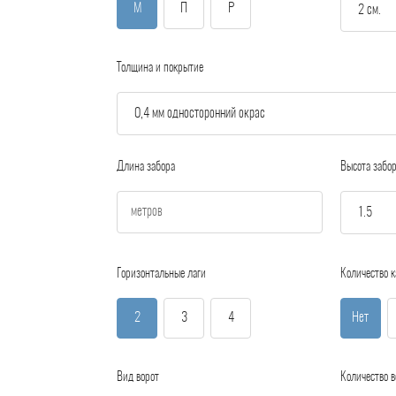
М
П
Р
Толщина и покрытие
Длина забора
Высота забо
Горизонтальные лаги
Количество к
2
3
4
Нет
Вид ворот
Количество в