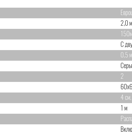
Евро
2,0 м
150
С дв
0,5 м
Сер
2
60х6
4 см.
1 м
Расп
Вклю