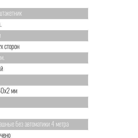
штакетник
.
м
ух сторон
м.
ый
0х2 мм
ашные без автоматики 4 метра
чено