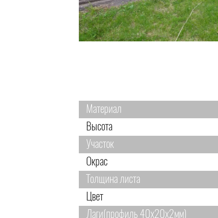
Материал
Высота
Участок
Окрас
Толщина листа
Цвет
Лаги(профиль 40х20х2мм)