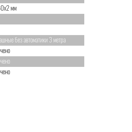
0х2 мм
ашные без автоматики 3 метра
чено
чено
чено