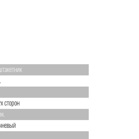
штакетник
.
ух сторон
м.
чневый