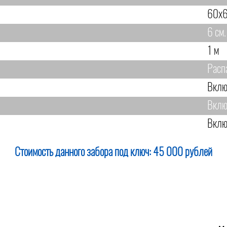
60х6
6 см.
1 м
Расп
Вклю
Вклю
Вклю
Стоимость данного забора под ключ:
45 000 рублей