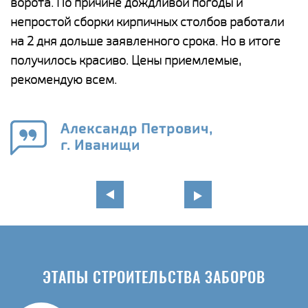
и,
ворота. По причине дождливой погоды и
н
а
непростой сборки кирпичных столбов работали
с
ги
на 2 дня дольше заявленного срока. Но в итоге
п
получилось красиво. Цены приемлемые,
о
а
рекомендую всем.
н
го
в
Александр Петрович,
г. Иванищи
ЭТАПЫ СТРОИТЕЛЬСТВА ЗАБОРОВ