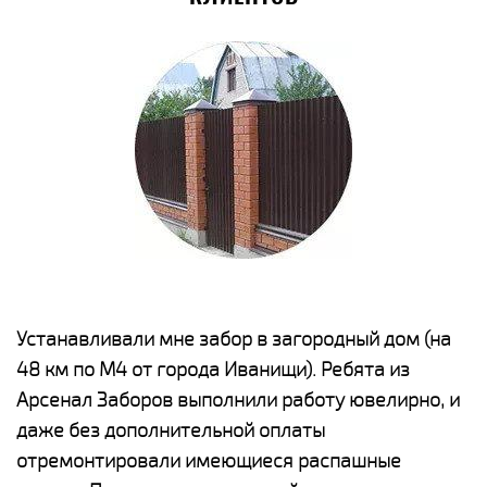
е
Устанавливали мне забор в загородный дом (на
Н
48 км по М4 от города Иванищи). Ребята из
р
Арсенал Заборов выполнили работу ювелирно, и
К
даже без дополнительной оплаты
(
у
отремонтировали имеющиеся распашные
с