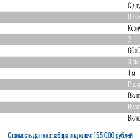
С дв
0,5 м
Кори
2
60х6
3 см.
1 м
Расп
Вклю
Вклю
Вклю
Стоимость данного забора под ключ:
155 000 рублей