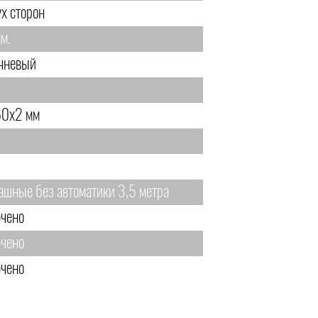
ух сторон
м.
чневый
0х2 мм
ашные без автоматики 3,5 метра
чено
чено
чено