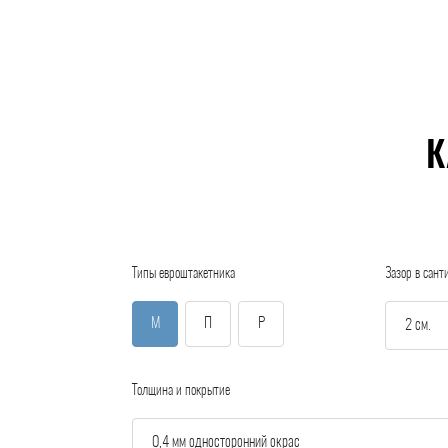
К
Типы евроштакетника
Зазор в сант
М
П
Р
Толщина и покрытие