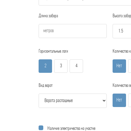
Длина забора
Высота забо
Горизонтальные лаги
Количество к
2
3
4
Нет
Вид ворот
Количество в
Нет
Наличие электричества на участке