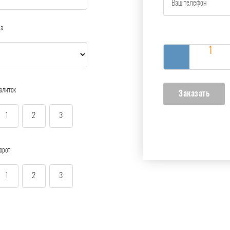
ра
алиток
1
2
3
орот
1
2
3