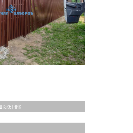
штакетник
.