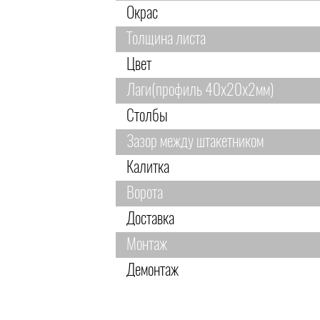
Окрас
Толщина листа
Цвет
Лаги(профиль 40х20х2мм)
Столбы
Зазор между штакетником
Калитка
Ворота
Доставка
Монтаж
Демонтаж