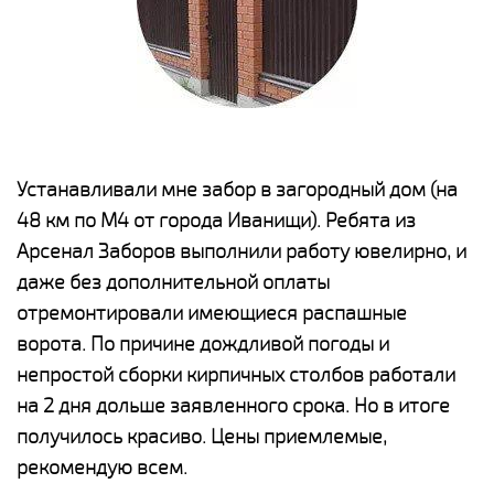
е
Устанавливали мне забор в загородный дом (на
Н
48 км по М4 от города Иванищи). Ребята из
р
Арсенал Заборов выполнили работу ювелирно, и
К
даже без дополнительной оплаты
(
у
отремонтировали имеющиеся распашные
с
и,
ворота. По причине дождливой погоды и
н
а
непростой сборки кирпичных столбов работали
с
ги
на 2 дня дольше заявленного срока. Но в итоге
п
получилось красиво. Цены приемлемые,
о
а
рекомендую всем.
н