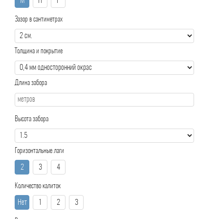
М
П
Р
Зазор в сантиметрах
Толщина и покрытие
Длина забора
Высота забора
Горизонтальные лаги
2
3
4
Количество калиток
Нет
1
2
3