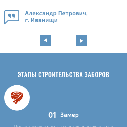
го
в
Александр Петрович,
г. Иванищи
ЭТАПЫ СТРОИТЕЛЬСТВА ЗАБОРОВ
01
Замер
После заявки к вам на участок приезжает наш