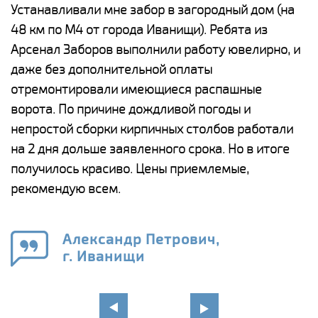
е
Устанавливали мне забор в загородный дом (на
Н
48 км по М4 от города Иванищи). Ребята из
р
Арсенал Заборов выполнили работу ювелирно, и
К
даже без дополнительной оплаты
(
у
отремонтировали имеющиеся распашные
с
и,
ворота. По причине дождливой погоды и
н
а
непростой сборки кирпичных столбов работали
с
ги
на 2 дня дольше заявленного срока. Но в итоге
п
получилось красиво. Цены приемлемые,
о
а
рекомендую всем.
н
го
в
Александр Петрович,
г. Иванищи