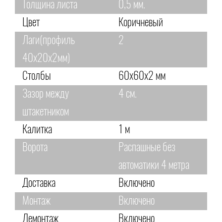
Толщина листа
0,5 мм.
Цвет
Коричневый
Лаги(профиль
2
40х20х2мм)
Столбы
60х60х2 мм
Зазор между
4 см.
штакетником
Калитка
1 м
Ворота
Распашные без
автоматики 4 метра
Доставка
Включено
Монтаж
Включено
Демонтаж
Включено