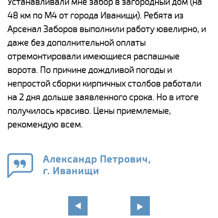
е
Устанавливали мне забор в загородный дом (на
Н
48 км по М4 от города Иванищи). Ребята из
р
Арсенал Заборов выполнили работу ювелирно, и
К
даже без дополнительной оплаты
(
у
отремонтировали имеющиеся распашные
с
и,
ворота. По причине дождливой погоды и
н
а
непростой сборки кирпичных столбов работали
с
ги
на 2 дня дольше заявленного срока. Но в итоге
п
получилось красиво. Цены приемлемые,
о
а
рекомендую всем.
н
го
в
Александр Петрович,
г. Иванищи