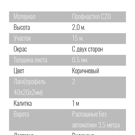
Материал
Профнастил С20
Высота
2,0 м.
Участок
15 м.
Окрас
С двух сторон
Толщина листа
0,5 мм.
Цвет
Коричневый
Лаги(профиль
2
40х20х2мм)
Калитка
1 м
Ворота
Распашные без
автоматики 3,5 метра