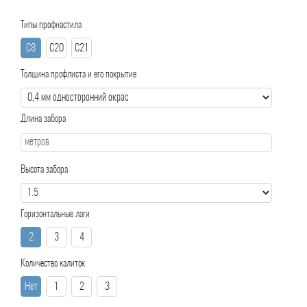
Типы профнастила
С8
С20
С21
Толщина профлиста и его покрытие
Длина забора
Высота забора
Горизонтальные лаги
2
3
4
Количество калиток
Нет
1
2
3