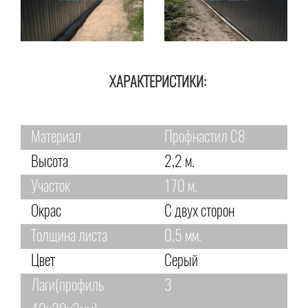
ХАРАКТЕРИСТИКИ:
Материал
Профнастил С8
Высота
2,2 м.
Участок
170 м.
Окрас
С двух сторон
Толщина листа
0,5 мм.
Цвет
Серый
Лаги(профиль
3