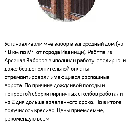
е
Устанавливали мне забор в загородный дом (на
Н
48 км по М4 от города Иванищи). Ребята из
р
Арсенал Заборов выполнили работу ювелирно, и
К
даже без дополнительной оплаты
(
у
отремонтировали имеющиеся распашные
с
и,
ворота. По причине дождливой погоды и
н
а
непростой сборки кирпичных столбов работали
с
ги
на 2 дня дольше заявленного срока. Но в итоге
п
получилось красиво. Цены приемлемые,
о
а
рекомендую всем.
н
го
в