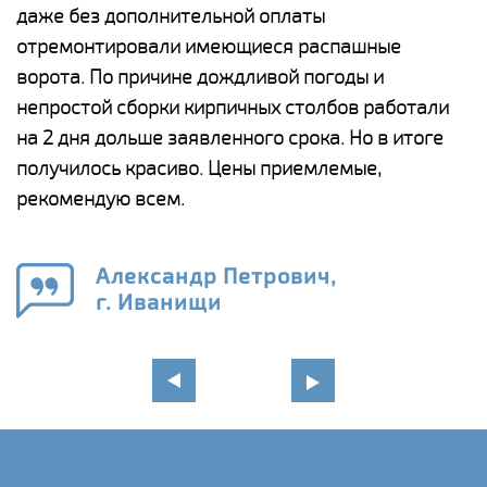
даже без дополнительной оплаты
(
у
отремонтировали имеющиеся распашные
с
и,
ворота. По причине дождливой погоды и
н
а
непростой сборки кирпичных столбов работали
с
ги
на 2 дня дольше заявленного срока. Но в итоге
п
получилось красиво. Цены приемлемые,
о
а
рекомендую всем.
н
го
в
Александр Петрович,
г. Иванищи