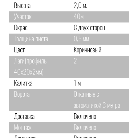
Высота
2,0 м.
Участок
40м
Окрас
С двух сторон
Толщина листа
0,5 мм.
Цвет
Коричневый
Лаги(профиль
2
40х20х2мм)
Калитка
1 м
Ворота
Откатные с
автоматикой 3 метра
Доставка
Включено
Монтаж
Включено