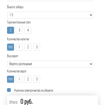
Высота забора
Горизонтальные лаги
2
3
4
Количество калиток
Нет
1
2
3
Вид ворот
Количество ворот
Нет
1
2
3
Наличие электричества на объекте
0 руб.
Итого: