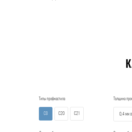
К
Типы профнастила
Толщина про
С8
С20
С21