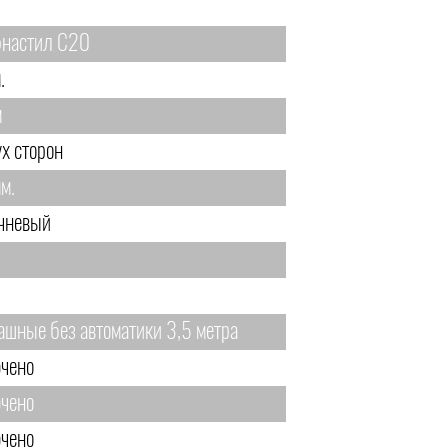
настил С20
.
м
ух сторон
м.
чневый
ашные без автоматики 3,5 метра
чено
чено
чено