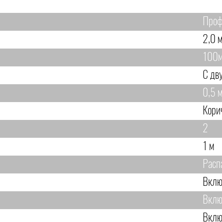
Проф
2,0 м
100
С дв
0,5 м
Кори
2
1 м
Расп
Вклю
Вклю
Вклю