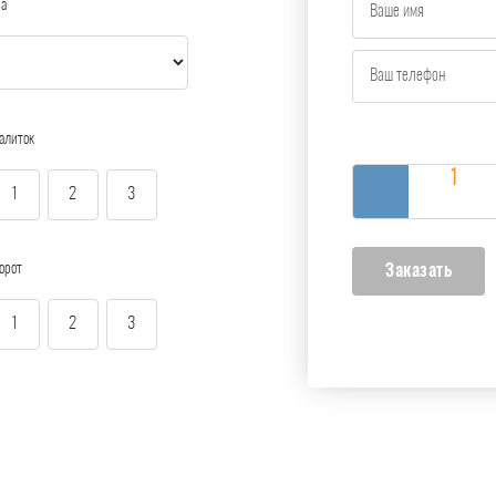
ра
алиток
1
2
3
орот
1
2
3