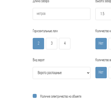
Длина забора
Высота забо
Горизонтальные лаги
Количество к
2
3
4
Нет
Вид ворот
Количество в
Нет
Наличие электричества на объекте