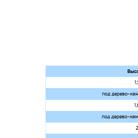
Высо
1
под дерево-кам
1
под дерево-кам
2