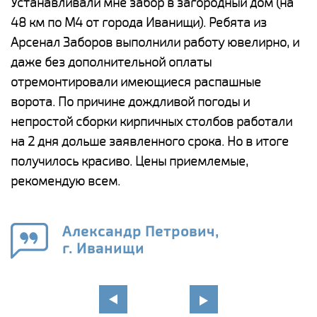
е
Устанавливали мне забор в загородный дом (на
Н
48 км по М4 от города Иванищи). Ребята из
р
Арсенал Заборов выполнили работу ювелирно, и
К
даже без дополнительной оплаты
(
у
отремонтировали имеющиеся распашные
с
и,
ворота. По причине дождливой погоды и
н
а
непростой сборки кирпичных столбов работали
с
ги
на 2 дня дольше заявленного срока. Но в итоге
п
получилось красиво. Цены приемлемые,
о
а
рекомендую всем.
н
го
в
Александр Петрович,
г. Иванищи