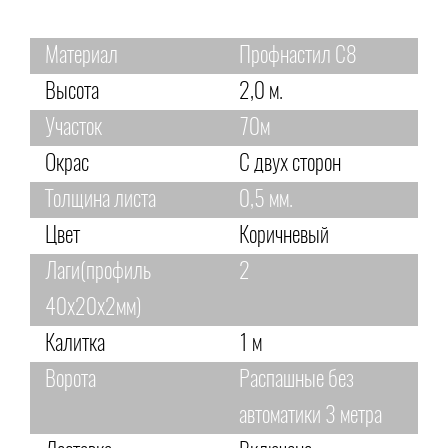
Материал
Профнастил С8
Высота
2,0 м.
Участок
70м
Окрас
С двух сторон
Толщина листа
0,5 мм.
Цвет
Коричневый
Лаги(профиль
2
40х20х2мм)
Калитка
1 м
Ворота
Распашные без
автоматики 3 метра