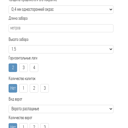
Толщина профлиста и его покрытие
Длина забора
Высота забора
Горизонтальные лаги
2
3
4
Количество калиток
Нет
1
2
3
Вид ворот
Количество ворот
Нет
1
2
3