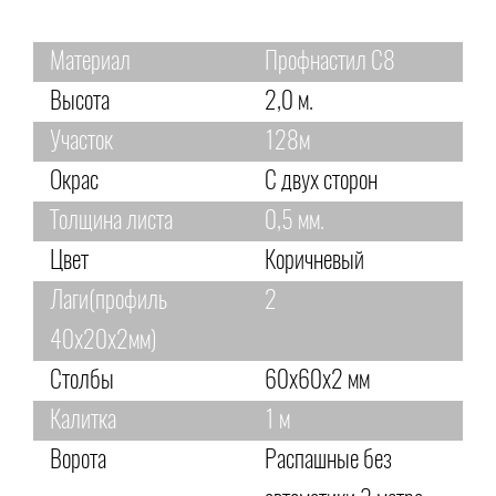
Материал
Профнастил С8
Высота
2,0 м.
Участок
128м
Окрас
С двух сторон
Толщина листа
0,5 мм.
Цвет
Коричневый
Лаги(профиль
2
40х20х2мм)
Столбы
60х60х2 мм
Калитка
1 м
Ворота
Распашные без