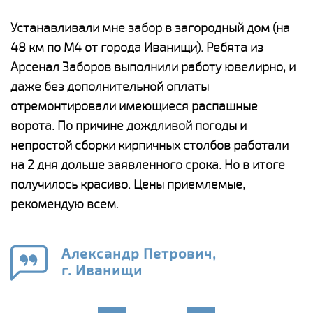
е
Устанавливали мне забор в загородный дом (на
Н
48 км по М4 от города Иванищи). Ребята из
р
Арсенал Заборов выполнили работу ювелирно, и
К
даже без дополнительной оплаты
(
у
отремонтировали имеющиеся распашные
с
и,
ворота. По причине дождливой погоды и
н
а
непростой сборки кирпичных столбов работали
с
ги
на 2 дня дольше заявленного срока. Но в итоге
п
получилось красиво. Цены приемлемые,
о
а
рекомендую всем.
н
го
в
Александр Петрович,
г. Иванищи