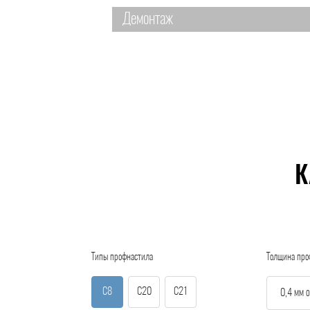
Демонтаж
К
Типы профнастила
Толщина про
С8
С20
С21