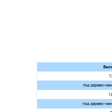
Высо
1
под дерево-кам
1
под дерево-кам