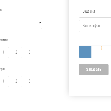
ра
алиток
1
2
3
орот
1
2
3