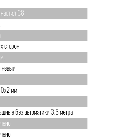
настил С8
.
м
ух сторон
м.
чневый
0х2 мм
ашные без автоматики 3,5 метра
чено
чено