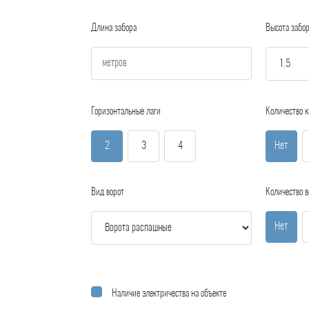
Длина забора
Высота забо
Горизонтальные лаги
Количество к
2
3
4
Нет
Вид ворот
Количество в
Нет
Наличие электричества на объекте