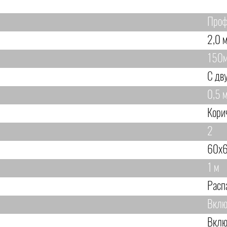
Проф
2,0 м
150
С дв
0,5 м
Кори
2
60х6
1 м
Расп
Вклю
Вклю