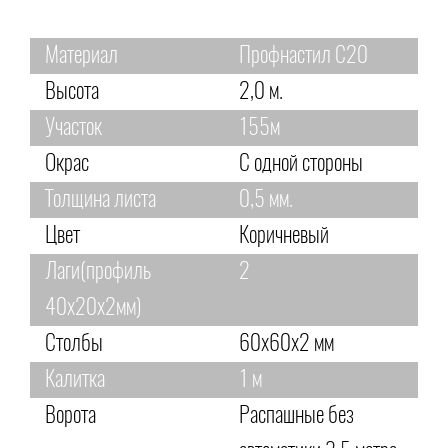
Материал
Профнастил С20
Высота
2,0 м.
Участок
155м
Окрас
С одной стороны
Толщина листа
0,5 мм.
Цвет
Коричневый
Лаги(профиль
2
40х20х2мм)
Столбы
60х60х2 мм
Калитка
1 м
Ворота
Распашные без