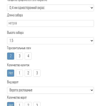
Толщина профлиста и его покрытие
Длина забора
Высота забора
Горизонтальные лаги
2
3
4
Количество калиток
Нет
1
2
3
Вид ворот
Количество ворот
Нет
1
2
3