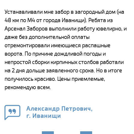
е
Устанавливали мне забор в загородный дом (на
Н
48 км по М4 от города Иванищи). Ребята из
р
Арсенал Заборов выполнили работу ювелирно, и
К
даже без дополнительной оплаты
(
у
отремонтировали имеющиеся распашные
с
и,
ворота. По причине дождливой погоды и
н
а
непростой сборки кирпичных столбов работали
с
ги
на 2 дня дольше заявленного срока. Но в итоге
п
получилось красиво. Цены приемлемые,
о
а
рекомендую всем.
н
го
в
Александр Петрович,
г. Иванищи