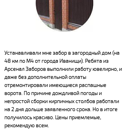
е
Устанавливали мне забор в загородный дом (на
Н
48 км по М4 от города Иванищи). Ребята из
р
Арсенал Заборов выполнили работу ювелирно, и
К
даже без дополнительной оплаты
(
у
отремонтировали имеющиеся распашные
с
и,
ворота. По причине дождливой погоды и
н
а
непростой сборки кирпичных столбов работали
с
ги
на 2 дня дольше заявленного срока. Но в итоге
п
получилось красиво. Цены приемлемые,
о
а
рекомендую всем.
н