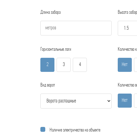
Длина забора
Высота забо
Горизонтальные лаги
Количество к
2
3
4
Нет
Вид ворот
Количество в
Нет
Наличие электричества на объекте