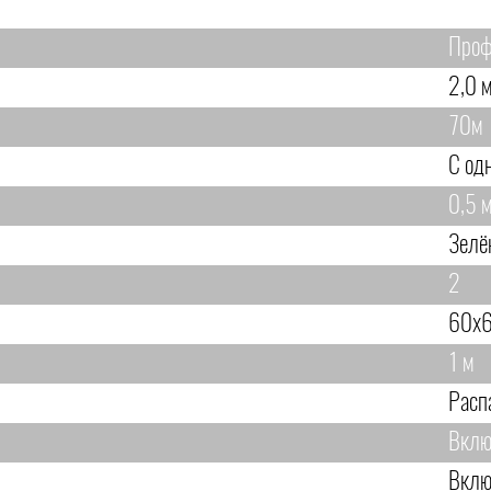
Проф
2,0 м
70м
С од
0,5 м
Зелё
2
60х6
1 м
Расп
Вклю
Вклю