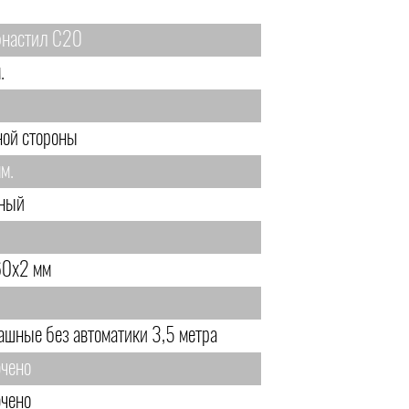
настил С20
.
ной стороны
м.
ный
0х2 мм
ашные без автоматики 3,5 метра
чено
чено