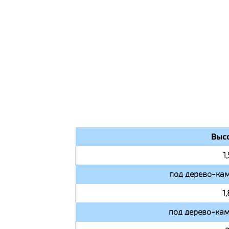
Высо
1
под дерево-кам
1
под дерево-кам