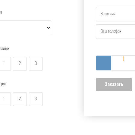
ра
алиток
1
2
3
орот
1
2
3