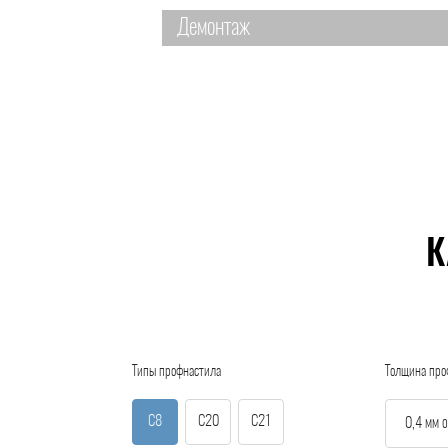
Демонтаж
К
Типы профнастила
Толщина про
С8
С20
С21