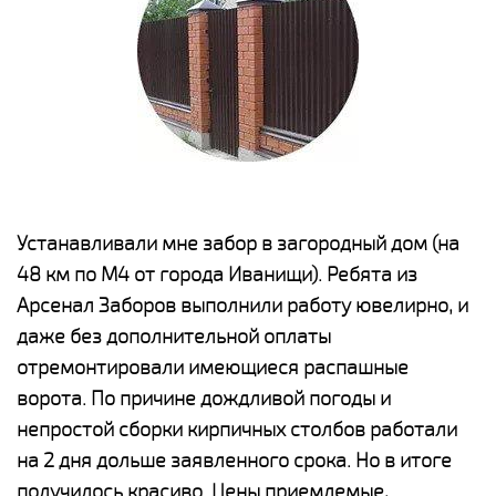
е
Устанавливали мне забор в загородный дом (на
Н
48 км по М4 от города Иванищи). Ребята из
р
Арсенал Заборов выполнили работу ювелирно, и
К
даже без дополнительной оплаты
(
у
отремонтировали имеющиеся распашные
с
и,
ворота. По причине дождливой погоды и
н
а
непростой сборки кирпичных столбов работали
с
ги
на 2 дня дольше заявленного срока. Но в итоге
п
получилось красиво. Цены приемлемые,
о