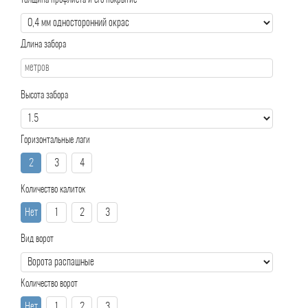
Толщина профлиста и его покрытие
Длина забора
Высота забора
Горизонтальные лаги
2
3
4
Количество калиток
Нет
1
2
3
Вид ворот
Количество ворот
Нет
1
2
3