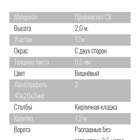
Материал
Профнастил С8
Высота
2,0 м.
Участок
12м
Окрас
С двух сторон
Толщина листа
0,5 мм.
Цвет
Вишнёвый
Лаги(профиль
2
40х20х2мм)
Столбы
Кирпичная кладка
Калитка
1.2 м
Ворота
Распашные без