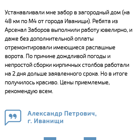
е
Устанавливали мне забор в загородный дом (на
Н
48 км по М4 от города Иванищи). Ребята из
р
Арсенал Заборов выполнили работу ювелирно, и
К
даже без дополнительной оплаты
(
у
отремонтировали имеющиеся распашные
с
и,
ворота. По причине дождливой погоды и
н
а
непростой сборки кирпичных столбов работали
с
ги
на 2 дня дольше заявленного срока. Но в итоге
п
получилось красиво. Цены приемлемые,
о
а
рекомендую всем.
н
го
в
Александр Петрович,
г. Иванищи