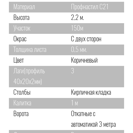
Материал
Профнастил С21
Высота
2,2 м.
Участок
150м
Окрас
С двух сторон
Толщина листа
0,5 мм.
Цвет
Коричневый
Лаги(профиль
3
40х20х2мм)
Столбы
Кирпичная кладка
Калитка
1 м
Ворота
Откатные с
автоматикой 3 метра