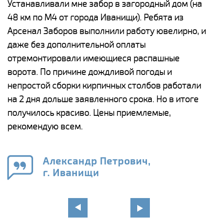
е
Устанавливали мне забор в загородный дом (на
Н
48 км по М4 от города Иванищи). Ребята из
р
Арсенал Заборов выполнили работу ювелирно, и
К
даже без дополнительной оплаты
(
у
отремонтировали имеющиеся распашные
с
и,
ворота. По причине дождливой погоды и
н
а
непростой сборки кирпичных столбов работали
с
ги
на 2 дня дольше заявленного срока. Но в итоге
п
получилось красиво. Цены приемлемые,
о
а
рекомендую всем.
н
го
в
Александр Петрович,
г. Иванищи