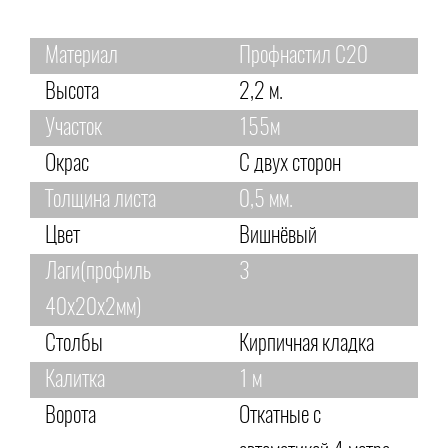
Материал
Профнастил С20
Высота
2,2 м.
Участок
155м
Окрас
С двух сторон
Толщина листа
0,5 мм.
Цвет
Вишнёвый
Лаги(профиль
3
40х20х2мм)
Столбы
Кирпичная кладка
Калитка
1 м
Ворота
Откатные с