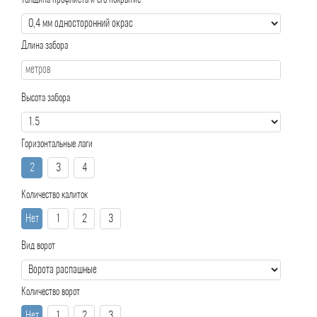
Толщина профлиста и его покрытие
Длина забора
Высота забора
Горизонтальные лаги
2
3
4
Количество калиток
Нет
1
2
3
Вид ворот
Количество ворот
Нет
1
2
3