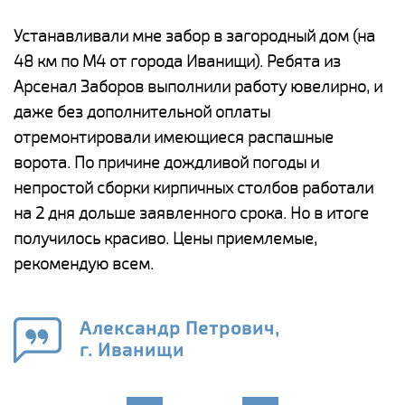
е
Устанавливали мне забор в загородный дом (на
Н
48 км по М4 от города Иванищи). Ребята из
р
Арсенал Заборов выполнили работу ювелирно, и
К
даже без дополнительной оплаты
(
у
отремонтировали имеющиеся распашные
с
и,
ворота. По причине дождливой погоды и
н
а
непростой сборки кирпичных столбов работали
с
ги
на 2 дня дольше заявленного срока. Но в итоге
п
получилось красиво. Цены приемлемые,
о
а
рекомендую всем.
н
го
в
Александр Петрович,
г. Иванищи