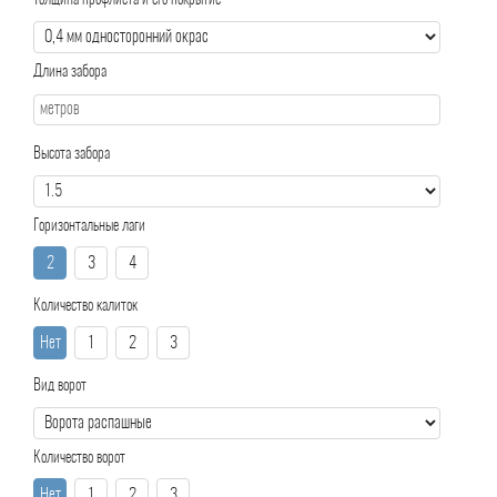
Толщина профлиста и его покрытие
Длина забора
Высота забора
Горизонтальные лаги
2
3
4
Количество калиток
Нет
1
2
3
Вид ворот
Количество ворот
Нет
1
2
3