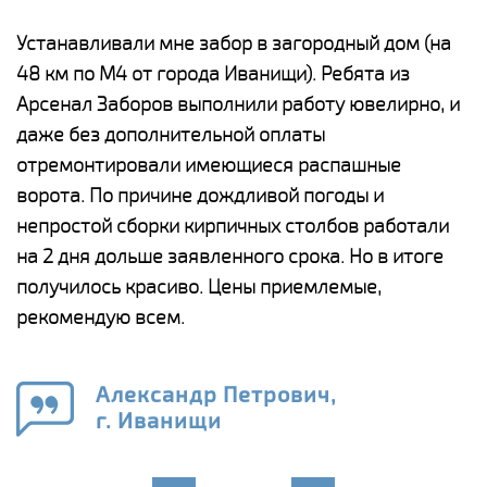
е
Устанавливали мне забор в загородный дом (на
Н
48 км по М4 от города Иванищи). Ребята из
р
Арсенал Заборов выполнили работу ювелирно, и
К
даже без дополнительной оплаты
(
у
отремонтировали имеющиеся распашные
с
и,
ворота. По причине дождливой погоды и
н
а
непростой сборки кирпичных столбов работали
с
ги
на 2 дня дольше заявленного срока. Но в итоге
п
получилось красиво. Цены приемлемые,
о
а
рекомендую всем.
н
го
в
Александр Петрович,
г. Иванищи