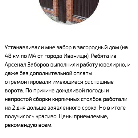
е
Устанавливали мне забор в загородный дом (на
Н
48 км по М4 от города Иванищи). Ребята из
р
Арсенал Заборов выполнили работу ювелирно, и
К
даже без дополнительной оплаты
(
у
отремонтировали имеющиеся распашные
с
и,
ворота. По причине дождливой погоды и
н
а
непростой сборки кирпичных столбов работали
с
ги
на 2 дня дольше заявленного срока. Но в итоге
п
получилось красиво. Цены приемлемые,
о
а
рекомендую всем.
н
го
в