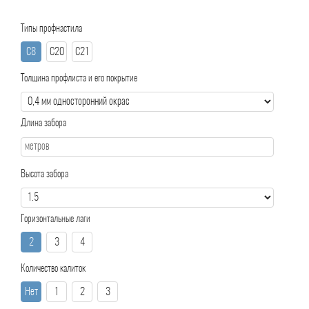
Типы профнастила
С8
С20
С21
Толщина профлиста и его покрытие
Длина забора
Высота забора
Горизонтальные лаги
2
3
4
Количество калиток
Нет
1
2
3