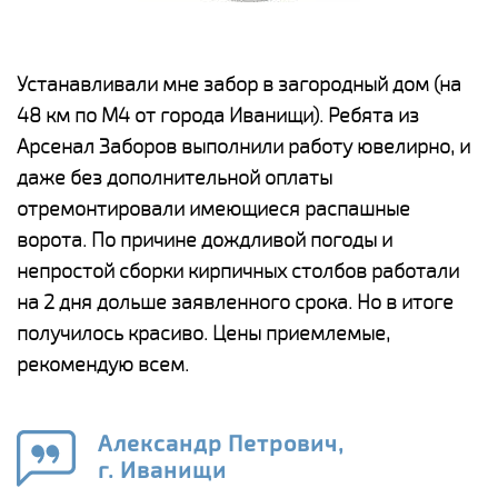
е
Устанавливали мне забор в загородный дом (на
Н
48 км по М4 от города Иванищи). Ребята из
р
Арсенал Заборов выполнили работу ювелирно, и
К
даже без дополнительной оплаты
(
у
отремонтировали имеющиеся распашные
с
и,
ворота. По причине дождливой погоды и
н
а
непростой сборки кирпичных столбов работали
с
ги
на 2 дня дольше заявленного срока. Но в итоге
п
получилось красиво. Цены приемлемые,
о
а
рекомендую всем.
н
го
в
Александр Петрович,
г. Иванищи