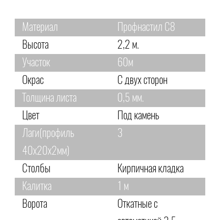
Материал
Профнастил С8
Высота
2,2 м.
Участок
60м
Окрас
С двух сторон
Толщина листа
0,5 мм.
Цвет
Под камень
Лаги(профиль
3
40х20х2мм)
Столбы
Кирпичная кладка
Калитка
1 м
Ворота
Откатные с