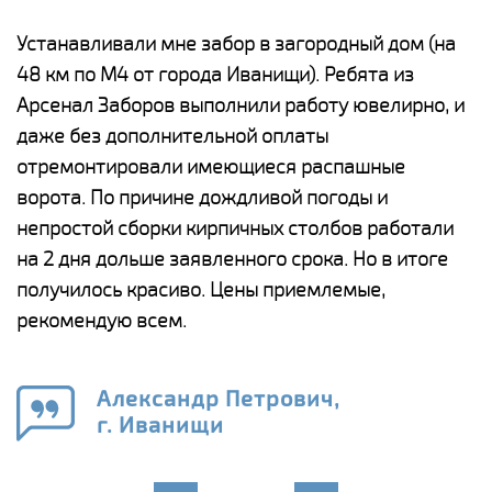
е
Устанавливали мне забор в загородный дом (на
Н
48 км по М4 от города Иванищи). Ребята из
р
Арсенал Заборов выполнили работу ювелирно, и
К
даже без дополнительной оплаты
(
у
отремонтировали имеющиеся распашные
с
и,
ворота. По причине дождливой погоды и
н
а
непростой сборки кирпичных столбов работали
с
ги
на 2 дня дольше заявленного срока. Но в итоге
п
получилось красиво. Цены приемлемые,
о
а
рекомендую всем.
н
го
в
Александр Петрович,
г. Иванищи