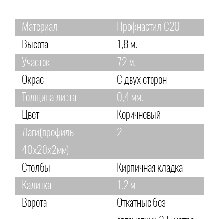
Материал
Профнастил С20
Высота
1,8 м.
Участок
72 м.
Окрас
С двух сторон
Толщина листа
0,4 мм.
Цвет
Коричневый
Лаги(профиль
2
40х20х2мм)
Столбы
Кирпичная кладка
Калитка
1.2 м
Ворота
Откатные без