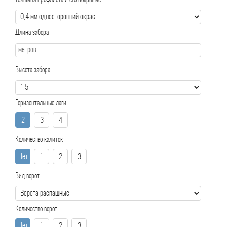
Толщина профлиста и его покрытие
Длина забора
Высота забора
Горизонтальные лаги
2
3
4
Количество калиток
Нет
1
2
3
Вид ворот
Количество ворот
Нет
1
2
3