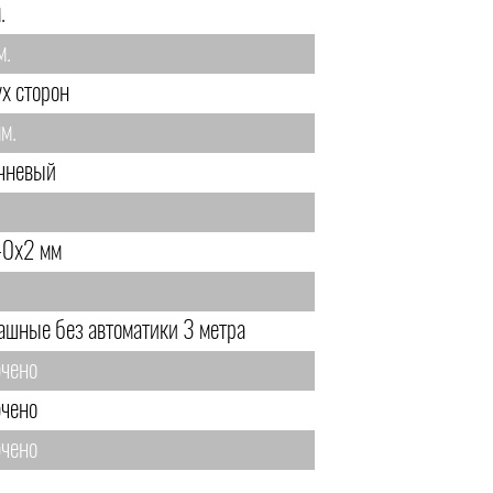
.
м.
ух сторон
м.
чневый
0х2 мм
ашные без автоматики 3 метра
чено
чено
чено