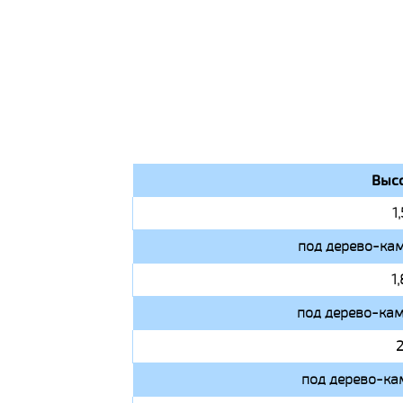
Высо
1
под дерево-кам
1
под дерево-кам
2
под дерево-ка