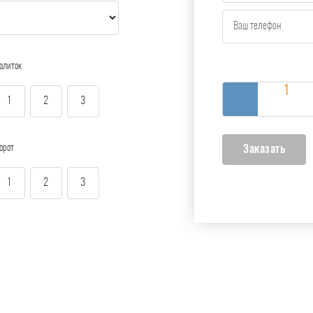
алиток
1
2
3
орот
1
2
3