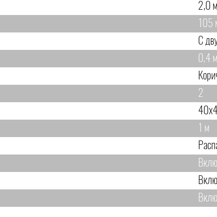
2,0 м
105 
С дв
0,4 м
Кори
2
40х4
1 м
Расп
Вклю
Вклю
Вклю