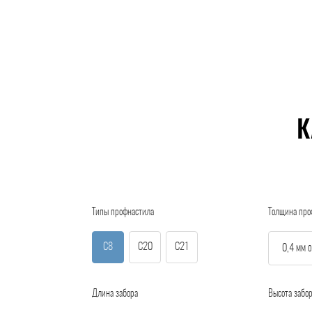
К
Типы профнастила
Толщина про
С8
С20
С21
Длина забора
Высота забо