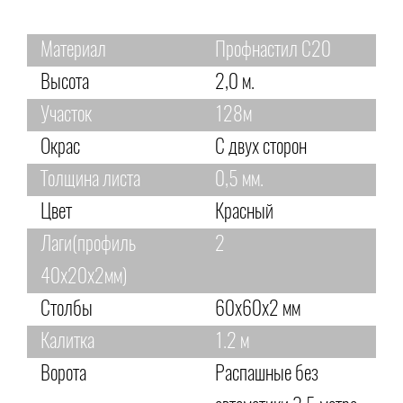
Материал
Профнастил С20
Высота
2,0 м.
Участок
128м
Окрас
С двух сторон
Толщина листа
0,5 мм.
Цвет
Красный
Лаги(профиль
2
40х20х2мм)
Столбы
60х60х2 мм
Калитка
1.2 м
Ворота
Распашные без