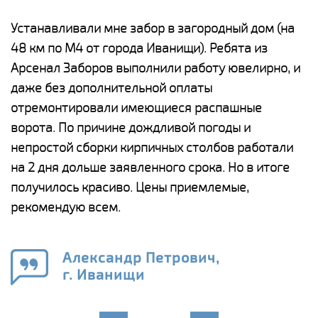
е
Устанавливали мне забор в загородный дом (на
Н
48 км по М4 от города Иванищи). Ребята из
р
Арсенал Заборов выполнили работу ювелирно, и
К
даже без дополнительной оплаты
(
у
отремонтировали имеющиеся распашные
с
и,
ворота. По причине дождливой погоды и
н
а
непростой сборки кирпичных столбов работали
с
ги
на 2 дня дольше заявленного срока. Но в итоге
п
получилось красиво. Цены приемлемые,
о
а
рекомендую всем.
н
го
в
Александр Петрович,
г. Иванищи