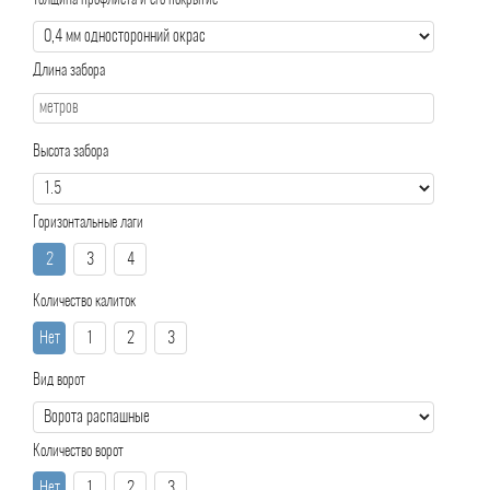
Толщина профлиста и его покрытие
Длина забора
Высота забора
Горизонтальные лаги
2
3
4
Количество калиток
Нет
1
2
3
Вид ворот
Количество ворот
Нет
1
2
3