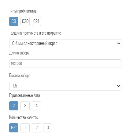
Типы профнастила
С8
С20
С21
Толщина профлиста и его покрытие
Длина забора
Высота забора
Горизонтальные лаги
2
3
4
Количество калиток
Нет
1
2
3