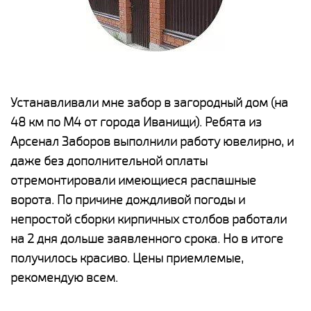
е
Устанавливали мне забор в загородный дом (на
Н
48 км по М4 от города Иванищи). Ребята из
р
Арсенал Заборов выполнили работу ювелирно, и
К
даже без дополнительной оплаты
(
у
отремонтировали имеющиеся распашные
с
и,
ворота. По причине дождливой погоды и
н
а
непростой сборки кирпичных столбов работали
с
ги
на 2 дня дольше заявленного срока. Но в итоге
п
получилось красиво. Цены приемлемые,
о
а
рекомендую всем.
н
го
в