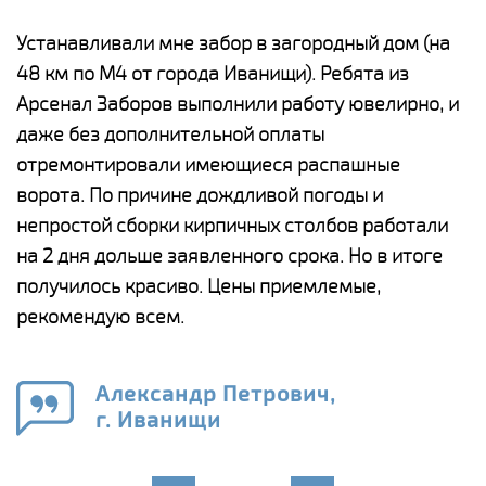
е
Устанавливали мне забор в загородный дом (на
Н
48 км по М4 от города Иванищи). Ребята из
р
Арсенал Заборов выполнили работу ювелирно, и
К
даже без дополнительной оплаты
(
у
отремонтировали имеющиеся распашные
с
и,
ворота. По причине дождливой погоды и
н
а
непростой сборки кирпичных столбов работали
с
ги
на 2 дня дольше заявленного срока. Но в итоге
п
получилось красиво. Цены приемлемые,
о
а
рекомендую всем.
н
го
в
Александр Петрович,
г. Иванищи