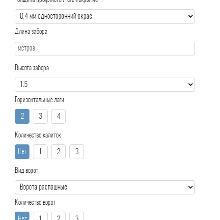
Толщина профлиста и его покрытие
Длина забора
Высота забора
Горизонтальные лаги
2
3
4
Количество калиток
Нет
1
2
3
Вид ворот
Количество ворот
Нет
1
2
3