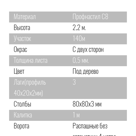
Материал
Профнастил С8
Высота
2,2 м.
Участок
140м
Окрас
С двух сторон
Толщина листа
0,5 мм.
Цвет
Под дерево
Лаги(профиль
3
40х20х2мм)
Столбы
80х80х3 мм
Калитка
1 м
Ворота
Распашные без