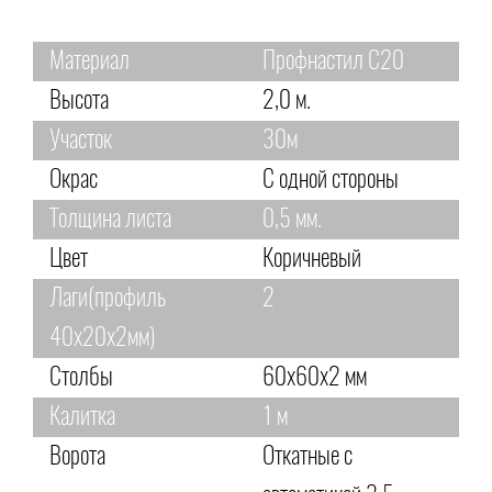
Материал
Профнастил С20
Высота
2,0 м.
Участок
30м
Окрас
С одной стороны
Толщина листа
0,5 мм.
Цвет
Коричневый
Лаги(профиль
2
40х20х2мм)
Столбы
60х60х2 мм
Калитка
1 м
Ворота
Откатные с