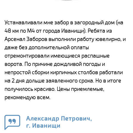
е
Устанавливали мне забор в загородный дом (на
Н
48 км по М4 от города Иванищи). Ребята из
р
Арсенал Заборов выполнили работу ювелирно, и
К
даже без дополнительной оплаты
(
у
отремонтировали имеющиеся распашные
с
и,
ворота. По причине дождливой погоды и
н
а
непростой сборки кирпичных столбов работали
с
ги
на 2 дня дольше заявленного срока. Но в итоге
п
получилось красиво. Цены приемлемые,
о
а
рекомендую всем.
н
го
в
Александр Петрович,
г. Иванищи