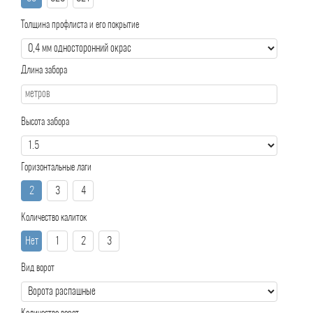
Толщина профлиста и его покрытие
Длина забора
Высота забора
Горизонтальные лаги
2
3
4
Количество калиток
Нет
1
2
3
Вид ворот